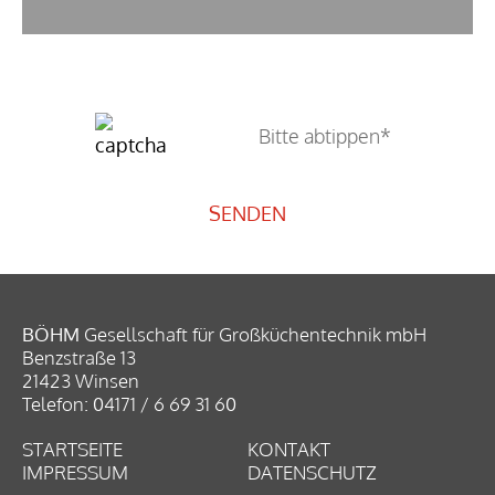
Ich habe die
Datenschutzerklärung
gelesen und
bin damit einverstanden.
BÖHM
Gesellschaft für Großküchentechnik mbH
Benzstraße 13
21423 Winsen
Telefon: 04171 / 6 69 31 60
STARTSEITE
KONTAKT
IMPRESSUM
DATENSCHUTZ